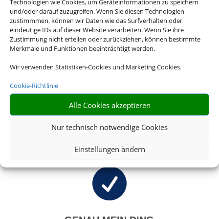
Technologien wie Cookies, um Geräteinformationen zu speichern
und/oder darauf zuzugreifen. Wenn Sie diesen Technologien
Bei uns finden Sie Tickets für über 20.000
zustimmmen, können wir Daten wie das Surfverhalten oder
Events weltweit. Egal ob Musicals, Konzerte,
eindeutige IDs auf dieser Website verarbeiten. Wenn Sie ihre
Opern oder Sportevents, wir haben immer
Zustimmung nicht erteilen oder zurückziehen, können bestimmte
Merkmale und Funktionen beeinträchtigt werden.
das Passende für Sie.
Wir verwenden Statistiken-Cookies und Marketing Cookies.

Cookie-Richtlinie
Alle Cookies akzeptieren
Nur technisch notwendige Cookies
RIESIGE AUSWAHL
Wählen Sie aus über 20.000 Events weltweit
Einstellungen ändern
