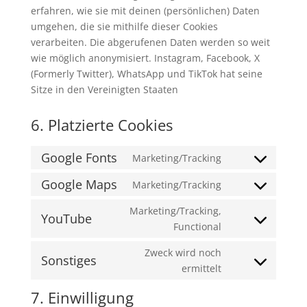
erfahren, wie sie mit deinen (persönlichen) Daten
umgehen, die sie mithilfe dieser Cookies
verarbeiten. Die abgerufenen Daten werden so weit
wie möglich anonymisiert. Instagram, Facebook, X
(Formerly Twitter), WhatsApp und TikTok hat seine
Sitze in den Vereinigten Staaten
6. Platzierte Cookies
Google Fonts
Marketing/Tracking
Consent
to
Google Maps
Marketing/Tracking
Consent
service
to
Marketing/Tracking,
google-
YouTube
service
Consent
Functional
fonts
google-
to
Zweck wird noch
maps
service
Sonstiges
Consent
ermittelt
youtube
to
7. Einwilligung
service